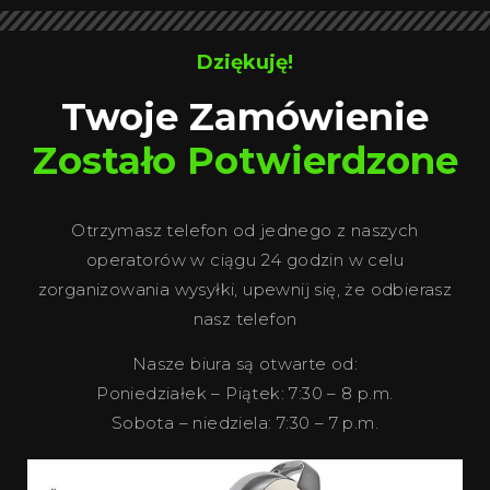
Dziękuję!
Twoje Zamówienie
Zostało Potwierdzone
Otrzymasz telefon od jednego z naszych
operatorów w ciągu 24 godzin w celu
zorganizowania wysyłki, upewnij się, że odbierasz
nasz telefon
Nasze biura są otwarte od:
Poniedziałek – Piątek: 7:30 – 8 p.m.
Sobota – niedziela: 7:30 – 7 p.m.