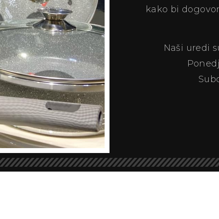
kako bi dogovor
Naši uredi 
Ponedj
Subo