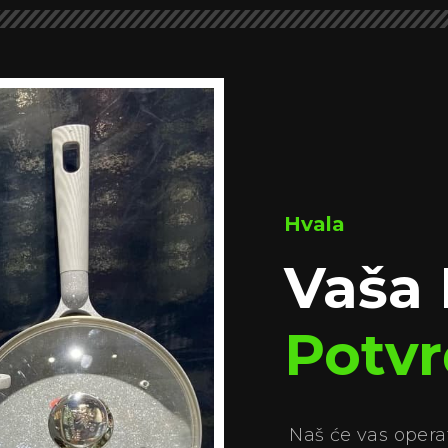
Hvala
Vaša 
Potv
Naš će vas operat