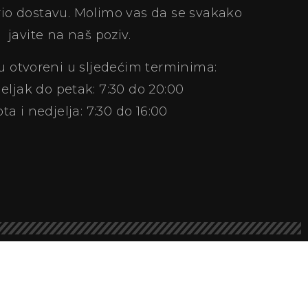
io dostavu. Molimo vas da se svakako
javite na naš poziv.
su otvoreni u sljedećim terminima:
eljak do petak: 7:30 do 20:00
ta i nedjelja: 7:30 do 16:00