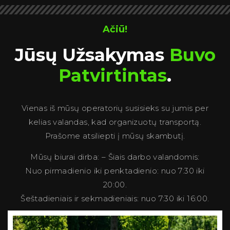
Ačiū!
Jūsų Užsakymas
Buvo
Patvirtintas
.
Vienas iš mūsų operatorių susisieks su jumis per
kelias valandas, kad organizuotų transportą.
Prašome atsiliepti į mūsų skambutį.
Mūsų biurai dirba: – Šiais darbo valandomis:
Nuo pirmadienio iki penktadienio: nuo 7:30 iki
20:00.
Šeštadieniais ir sekmadieniais: nuo 7:30 iki 16:00.