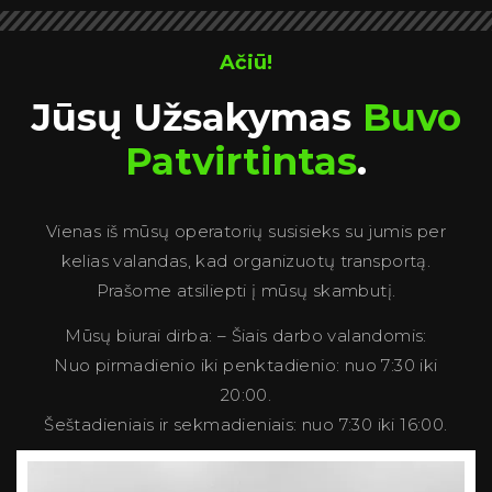
Ačiū!
Jūsų Užsakymas
Buvo
Patvirtintas
.
Vienas iš mūsų operatorių susisieks su jumis per
kelias valandas, kad organizuotų transportą.
Prašome atsiliepti į mūsų skambutį.
Mūsų biurai dirba: – Šiais darbo valandomis:
Nuo pirmadienio iki penktadienio: nuo 7:30 iki
20:00.
Šeštadieniais ir sekmadieniais: nuo 7:30 iki 16:00.