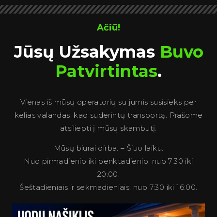
Ačiū!
Jūsų Užsakymas
Buvo
Patvirtintas
.
Vienas iš mūsų operatorių su jumis susisieks per
kelias valandas, kad suderintų transportą. Prašome
atsiliepti į mūsų skambutį.
Mūsų biurai dirba: – Šiuo laiku:
Nuo pirmadienio iki penktadienio: nuo 7:30 iki
20:00.
Šeštadieniais ir sekmadieniais: nuo 7:30 iki 16:00.