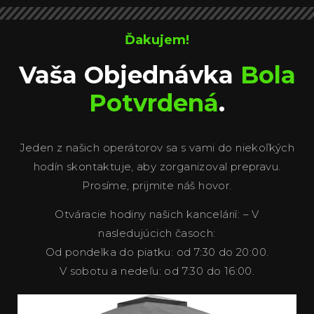
Ďakujem!
Vaša Objednávka
Bola
Potvrdená
.
Jeden z našich operátorov sa s vami do niekoľkých
hodín skontaktuje, aby zorganizoval prepravu.
Prosíme, prijmite náš hovor.
Otváracie hodiny našich kancelárií: – V
nasledujúcich časoch:
Od pondelka do piatku: od 7:30 do 20:00.
V sobotu a nedeľu: od 7:30 do 16:00.