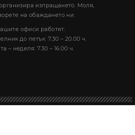
а организира изпращането. Моля,
ворете на обаждането ни.
ашите офиси работят:
елник до петък: 7.30 – 20.00 ч.
та – неделя: 7.30 – 16.00 ч.