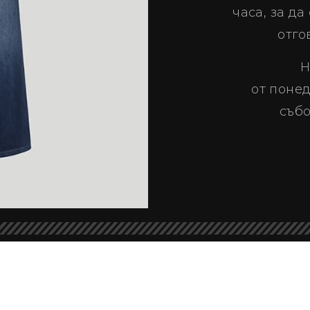
часа, за д
отго
Н
от понед
събо