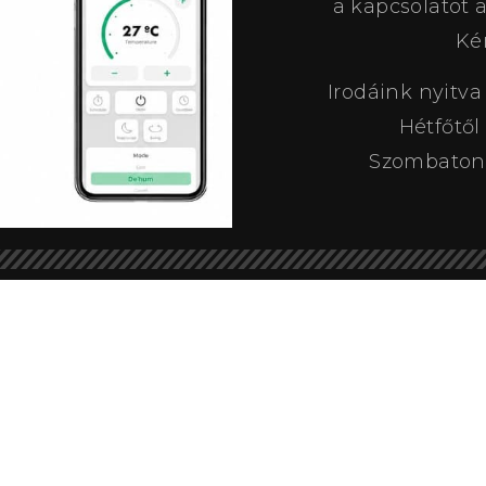
a kapcsolatot 
Ké
Irodáink nyitva
Hétfőtől
Szombaton é