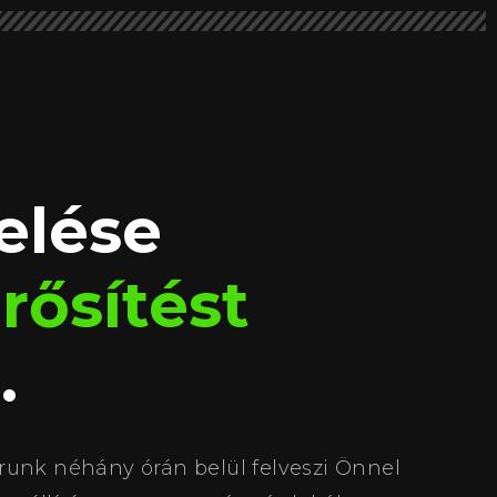
elése
ősítést
t
.
runk néhány órán belül felveszi Önnel