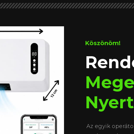
Köszönöm!
Rend
Meger
Nyer
Az egyik operáto