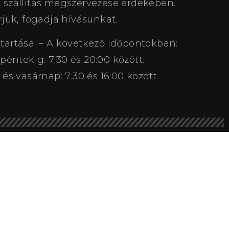
a szállítás megszervezése érdekében.
rjük, fogadja hívásunkat.
 tartása: – A következő időpontokban:
 péntekig: 7:30 és 20:00 között.
s vasárnap: 7:30 és 16:00 között.