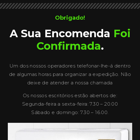
Obrigado!
A Sua Encomenda
Foi
Confirmada
.
Um dos nossos operadores telefonar-lhe-á dentro
de algumas horas para organizar a expedição. Não
deixe de atender a nossa chamada
Os nossos escritórios estão abertos de:
Segunda-feira a sexta-feira: 7.30 – 20.00
Sábado e domingo: 7.30 – 16.00.