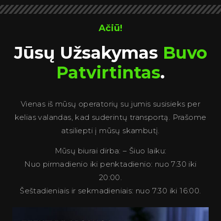
Ačiū!
Jūsų Užsakymas
Buvo
Patvirtintas
.
Vienas iš mūsų operatorių su jumis susisieks per
kelias valandas, kad suderintų transportą. Prašome
atsiliepti į mūsų skambutį.
Mūsų biurai dirba: – Šiuo laiku:
Nuo pirmadienio iki penktadienio: nuo 7:30 iki
20:00.
Šeštadieniais ir sekmadieniais: nuo 7:30 iki 16:00.