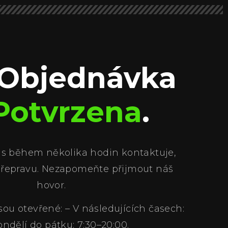
 Objednávka
Potvrzena
.
ás během několika hodin kontaktuje,
přepravu. Nezapomeňte přijmout náš
hovor.
sou otevřené: – V následujících časech:
ndělí do pátku: 7:30–20:00.