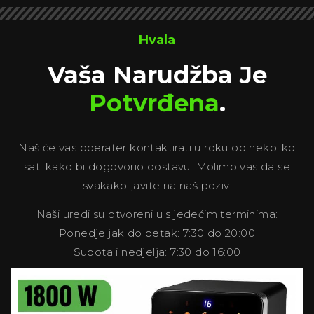
Hvala
Vaša Narudžba Je
Potvrđena
.
Naš će vas operater kontaktirati u roku od nekoliko
sati kako bi dogovorio dostavu. Molimo vas da se
svakako javite na naš poziv.
Naši uredi su otvoreni u sljedećim terminima:
Ponedjeljak do petak: 7:30 do 20:00
Subota i nedjelja: 7:30 do 16:00