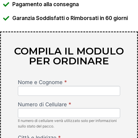
Pagamento alla consegna
Garanzia Soddisfatti o Rimborsati in 60 giorni
COMPILA IL MODULO
PER ORDINARE
Nome e Cognome
*
Z-Skin -
FlamyFox
Numero di Cellulare
*
Il numero di cellulare verrà utilizzato solo per informazioni
sullo stato del pacco.
Città e Indirizzo
*