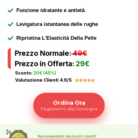
Funzione idratante e antietà
Levigatura istantanea delle rughe
Ripristina L'Elasticità Della Pelle
Prezzo Normale:
49€
Prezzo in Offerta:
29€
Sconto:
20€ (45%)
Valutazione Clienti 4.9/5





Ordina Ora
Pagamento alla Consegna
Raccomandato dai nostri clienti!