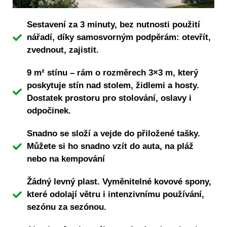
Sestavení za 3 minuty, bez nutnosti použití
nářadí, díky samosvorným podpěrám: otevřít,
zvednout, zajistit.
9 m² stínu – rám o rozměrech 3×3 m, který
poskytuje stín nad stolem, židlemi a hosty.
Dostatek prostoru pro stolování, oslavy i
odpočinek.
Snadno se složí a vejde do přiložené tašky.
Můžete si ho snadno vzít do auta, na pláž
nebo na kempování
Žádný levný plast. Vyměnitelné kovové spony,
které odolají větru i intenzivnímu používání,
sezónu za sezónou.