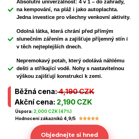
Absolutní univerzálnost: 4 v 1 – do zahrady,
na kempování, na pláž i jako autoplachta.
Jedna investice pro všechny venkovní aktivity.
Odolná látka, která chrání před přímým
slunečním zářením a zajišťuje příjemný stín i
v těch nejteplejších dnech.
Nepremokavý potah, který odolává náhlému
dešti a stříkající vodě. Nohy s nastavitelnou
výškou zajišťují konstrukci k zemi.
Běžná cena:
4,190 CZK
Akční cena:
2,190 CZK
Úspora:
2,000 CZK (47%)
Hodnocení zákazníků 4,9/5





Objednejte si hned