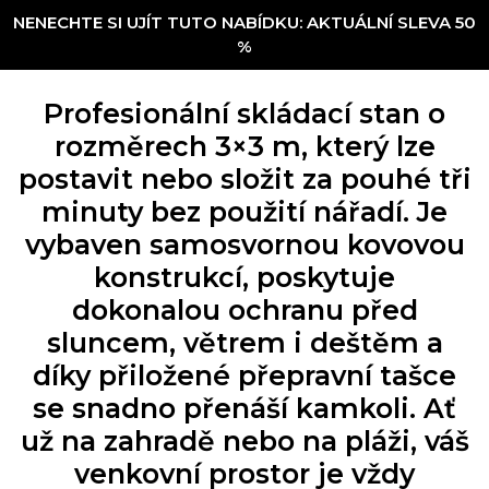
NENECHTE SI UJÍT TUTO NABÍDKU: AKTUÁLNÍ SLEVA 50
%
Profesionální skládací stan o
rozměrech 3×3 m, který lze
postavit nebo složit za pouhé tři
minuty bez použití nářadí. Je
vybaven samosvornou kovovou
konstrukcí, poskytuje
dokonalou ochranu před
sluncem, větrem i deštěm a
díky přiložené přepravní tašce
se snadno přenáší kamkoli. Ať
už na zahradě nebo na pláži, váš
venkovní prostor je vždy