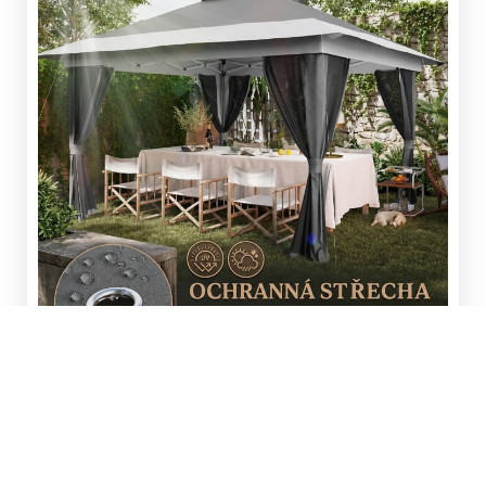
Zapomeňte na složité altány s nesrozumitelnými
návody a součástkami, které do sebe nezapadají.